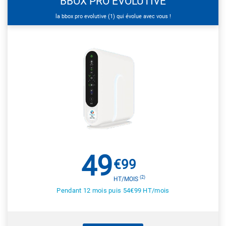
BBOX PRO EVOLUTIVE
la bbox pro evolutive (1) qui évolue avec vous !
49
€99
(2)
HT/MOIS
Pendant 12 mois puis 54€99 HT/mois